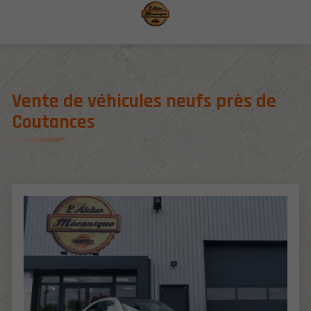
Aller au contenu
Aller aux coordonnées
Aller aux paramètres d'affichage
Vente de véhicules neufs près de
Coutances