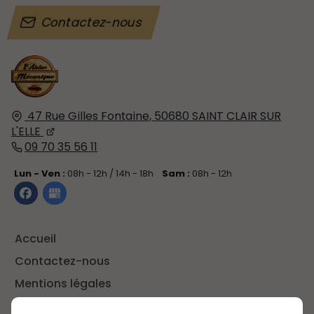
Contactez-nous
47 Rue Gilles Fontaine,
50680
SAINT CLAIR SUR
L'ELLE
09 70 35 56 11
Lun - Ven :
08h - 12h / 14h - 18h
Sam :
08h - 12h
Accueil
Contactez-nous
Mentions légales
Plan du site