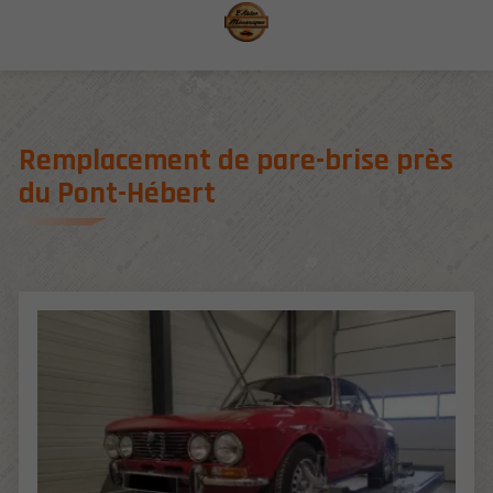
Aller au contenu
Aller aux coordonnées
Aller aux paramètres d'affichage
Remplacement de pare-brise près
du Pont-Hébert