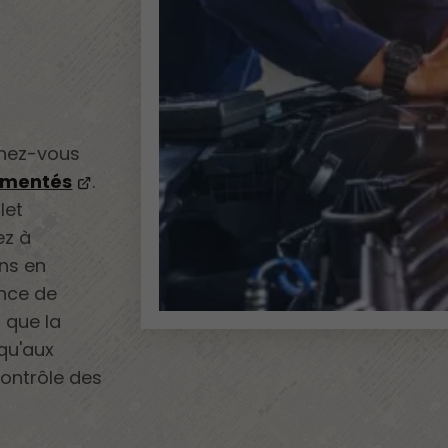
rnez-vous
imentés
.
let
ez à
ns en
ance de
s que la
qu'aux
ontrôle des