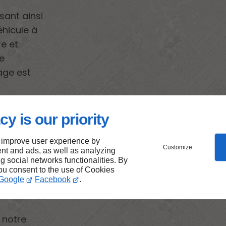
sant ainsi
éhicule à
e et
re
rage est
cy is our priority
 en
 improve user experience by
Customize
nt and ads, as well as analyzing
à
ng social networks functionalities. By
you consent to the use of Cookies
Google
Facebook
.
c notre